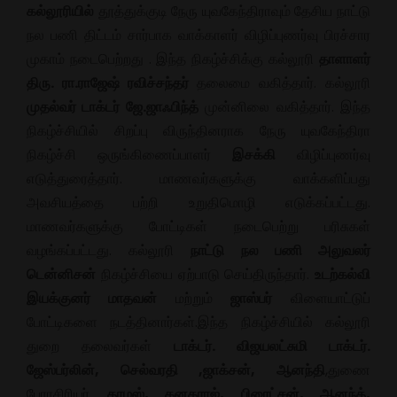
கல்லூரியில்
தூத்துக்குடி நேரு யுவகேந்திராவும் தேசிய நாட்டு
நல பணி திட்டம் சார்பாக வாக்காளர் விழிப்புணர்வு பிரச்சார
முகாம் நடைபெற்றது . இந்த நிகழ்ச்சிக்கு கல்லூரி
தாளாளர்
திரு. ரா.ராஜேஷ் ரவிச்சந்தர்
தலைமை வகித்தார். கல்லூரி
முதல்வர் டாக்டர் ஜே.ஜாஃபிந்த்
முன்னிலை வகித்தார். இந்த
நிகழ்ச்சியில் சிறப்பு விருந்தினராக நேரு யுவகேந்திரா
நிகழ்ச்சி ஒருங்கிணைப்பாளர்
இசக்கி
விழிப்புணர்வு
எடுத்துரைத்தார். மாணவர்களுக்கு வாக்களிப்பது
அவசியத்தை பற்றி உறுதிமொழி எடுக்கப்பட்டது.
மாணவர்களுக்கு போட்டிகள் நடைபெற்று பரிசுகள்
வழங்கப்பட்டது. கல்லூரி
நாட்டு நல பணி அலுவலர்
டென்னிசன்
நிகழ்ச்சியை ஏற்பாடு செய்திருந்தார்.
உடற்கல்வி
இயக்குனர் மாதவன்
மற்றும்
ஜாஸ்பர்
விளையாட்டுப்
போட்டிகளை நடத்தினார்கள்.இந்த நிகழ்ச்சியில் கல்லூரி
துறை தலைவர்கள்
டாக்டர். விஜயலட்சுமி டாக்டர்.
ஜேஸ்பர்லின், செல்வரதி ,ஜாக்சன், ஆனந்தி
,துணை
பேராசிரியர்
தாமஸ், கனகராஜ், பிரைட்சன், ஆனந்த்,