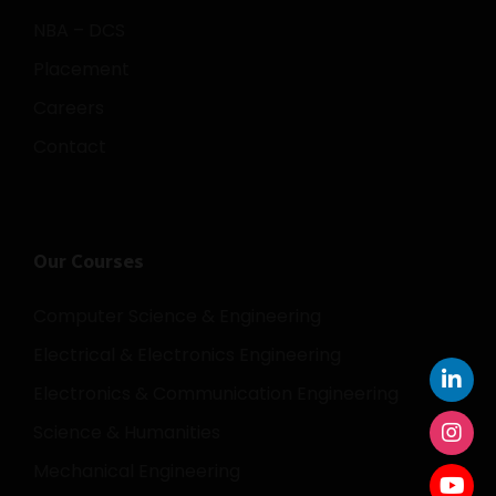
NBA – DCS
Placement
Careers
Contact
Our Courses
Computer Science & Engineering
Electrical & Electronics Engineering
Electronics & Communication Engineering
Science & Humanities
Mechanical Engineering