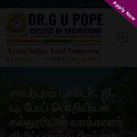
Apply Now
"With God all things are possible" -Matthew 19:26
சாயர்புரம் டாக்டர். ஜி.
யு. போப் பொறியியல்
கல்லூரியில் வாக்காளர்
விழிப்புணர்வு பிரச்சார