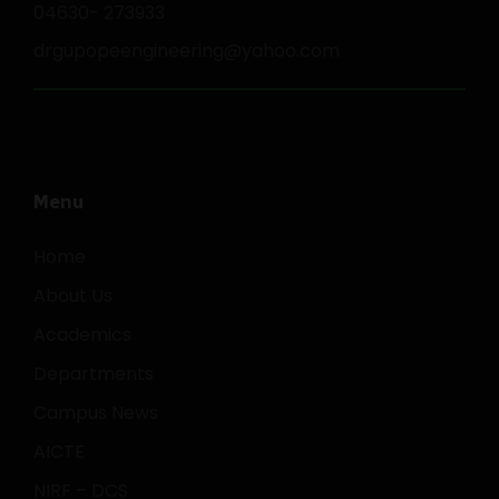
04630- 273933
drgupopeengineering@yahoo.com
Menu
Home
About Us
Academics
Departments
Campus News
AICTE
NIRF – DCS