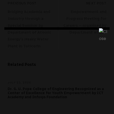
PREVIOUS POST
NEXT POST
Bridging Academia and
Empowerment and
Industry through a
Progress Meeting for
Special Seminar by
Careers – organised by
Department of Atomic
Department of ECE
Energy’s Heavy Water
Plant in Tuticorin
Related Posts
JULY 23, 2026
Dr. G. U. Pope College of Engineering Recognized as a
Center of Excellence for Youth Empowerment by ICT
Academy and Infosys Foundation