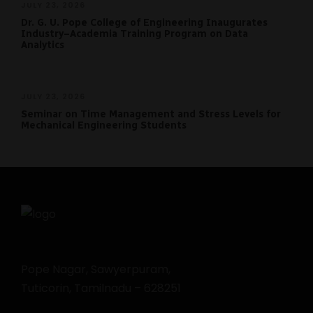
JULY 23, 2026
Dr. G. U. Pope College of Engineering Inaugurates
Industry–Academia Training Program on Data
Analytics
JULY 23, 2026
Seminar on Time Management and Stress Levels for
Mechanical Engineering Students
Pope Nagar, Sawyerpuram,
Tuticorin, Tamilnadu – 628251