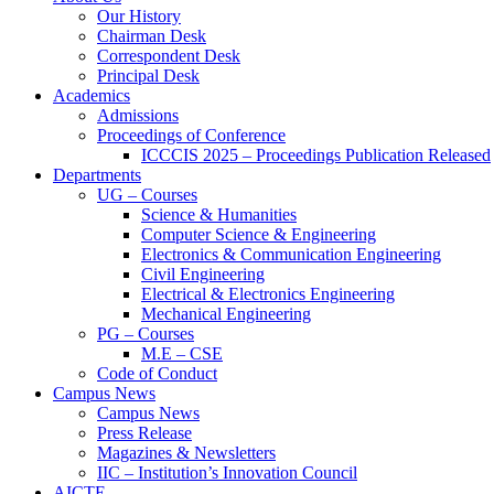
Our History
Chairman Desk
Correspondent Desk
Principal Desk
Academics
Admissions
Proceedings of Conference
ICCCIS 2025 – Proceedings Publication Released
Departments
UG – Courses
Science & Humanities
Computer Science & Engineering
Electronics & Communication Engineering
Civil Engineering
Electrical & Electronics Engineering
Mechanical Engineering
PG – Courses
M.E – CSE
Code of Conduct
Campus News
Campus News
Press Release
Magazines & Newsletters
IIC – Institution’s Innovation Council
AICTE