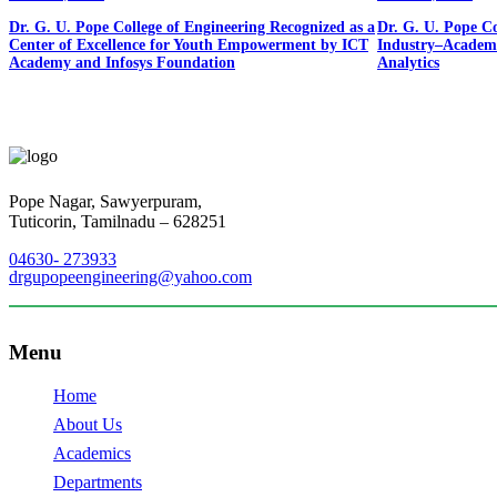
Dr. G. U. Pope College of Engineering Recognized as a
Dr. G. U. Pope Co
Center of Excellence for Youth Empowerment by ICT
Industry–Academ
Academy and Infosys Foundation
Analytics
Pope Nagar, Sawyerpuram,
Tuticorin, Tamilnadu – 628251
04630- 273933
drgupopeengineering@yahoo.com
Menu
Home
About Us
Academics
Departments