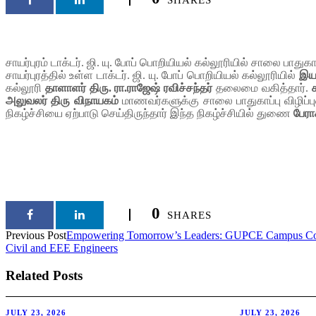
சாயர்புரம் டாக்டர். ஜி. யு. போப் பொறியியல் கல்லூரியில் சாலை பாதுகாப்
சாயர்புரத்தில் உள்ள டாக்டர். ஜி. யு. போப் பொறியியல் கல்லூரியில்
இயந
கல்லூரி
தாளாளர் திரு. ரா.ராஜேஷ் ரவிச்சந்தர்
தலைமை வகித்தார்.
அலுவலர் திரு விநாயகம்
மாணவர்களுக்கு சாலை பாதுகாப்பு விழிப
நிகழ்ச்சியை ஏற்பாடு செய்திருந்தார் இந்த நிகழ்ச்சியில் துணை
பேரா
0
SHARES
Previous Post
Empowering Tomorrow’s Leaders: GUPCE Campus Colla
Civil and EEE Engineers
Related Posts
JULY 23, 2026
JULY 23, 2026