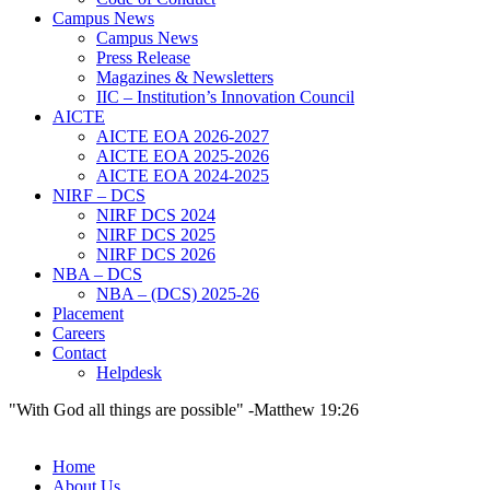
Campus News
Campus News
Press Release
Magazines & Newsletters
IIC – Institution’s Innovation Council
AICTE
AICTE EOA 2026-2027
AICTE EOA 2025-2026
AICTE EOA 2024-2025
NIRF – DCS
NIRF DCS 2024
NIRF DCS 2025
NIRF DCS 2026
NBA – DCS
NBA – (DCS) 2025-26
Placement
Careers
Contact
Helpdesk
"With God all things are possible" -Matthew 19:26
Home
About Us