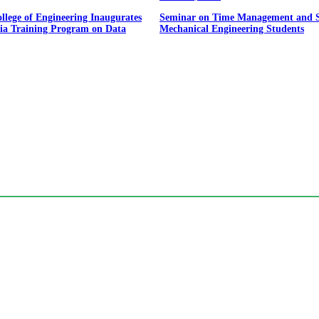
llege of Engineering Inaugurates
Seminar on Time Management and St
ia Training Program on Data
Mechanical Engineering Students